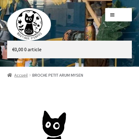
Aller
Aller
Menu
à
au
la
contenu
navigation
Galerie
€
0,00
0 article
Boutique
Accueil
BROCHE PETIT ARUM MYSEN