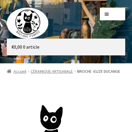
Aller
Aller
Menu
à
au
la
contenu
navigation
Galerie
€
0,00
0 article
Boutique
Accueil
CÉRAMIQUE ARTISANALE
BROCHE -ELIZE DUCANGE