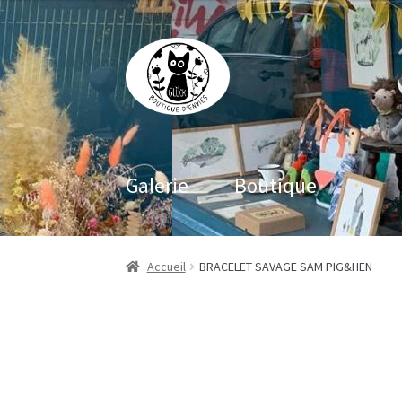
Aller
Aller
à
au
la
contenu
navigation
Galerie
Boutique
Accueil
BRACELET SAVAGE SAM PIG&HEN