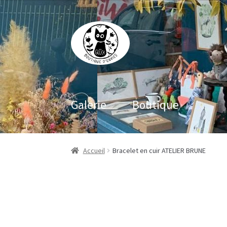
Aller
Aller
à
au
la
contenu
navigation
Galerie
Boutique
Accueil
Bracelet en cuir ATELIER BRUNE