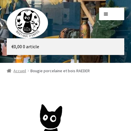
Aller
Aller
Menu
à
au
la
contenu
navigation
Galerie
€
0,00
0 article
Boutique
Accueil
Bougie porcelaine et bois RAEDER