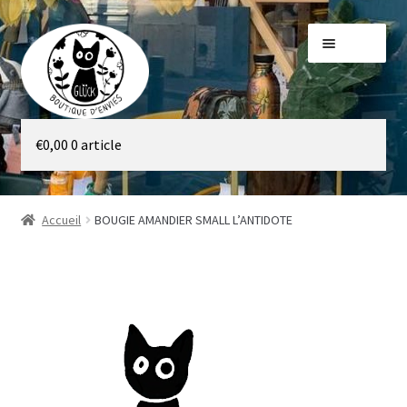
Aller
Aller
Menu
à
au
la
contenu
navigation
Galerie
€
0,00
0 article
Boutique
Accueil
BOUGIE AMANDIER SMALL L’ANTIDOTE