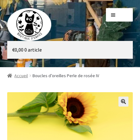
Aller
Aller
Menu
à
au
la
contenu
navigation
Galerie
€
0,00
0 article
Boutique
Accueil
Boucles d’oreilles Perle de rosée IV
🔍