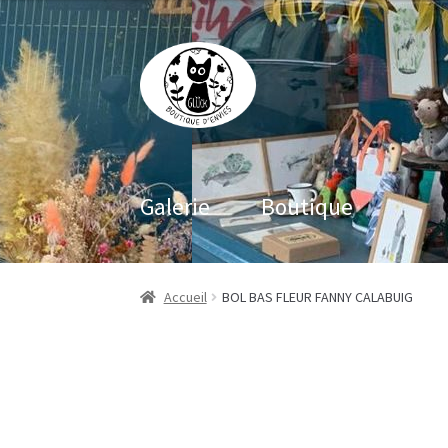
Aller
Aller
à
au
la
contenu
navigation
Galerie
Boutique
Accueil
BOL BAS FLEUR FANNY CALABUIG