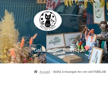
Aller
Aller
à
au
la
contenu
navigation
Galerie
Boutique
Accueil
Boîte à musique Arc-en-ciel FABELAB