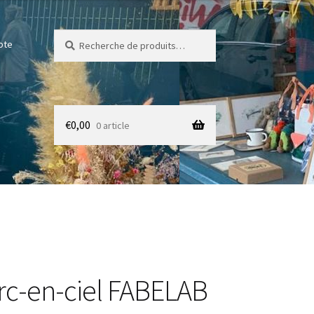
Recherche
Recherche
pte
pour :
€
0,00
0 article
rc-en-ciel FABELAB