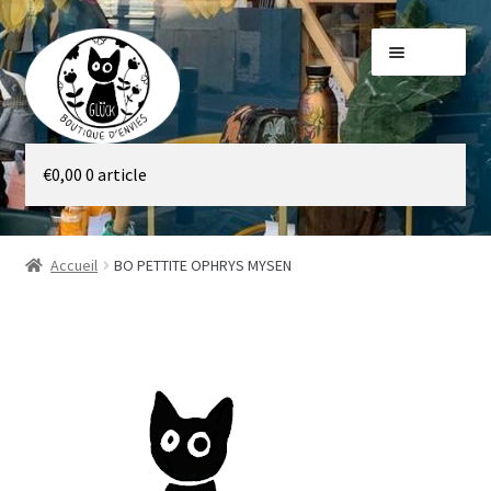
Aller
Aller
Menu
à
au
la
contenu
navigation
Galerie
€
0,00
0 article
Boutique
Accueil
BO PETTITE OPHRYS MYSEN