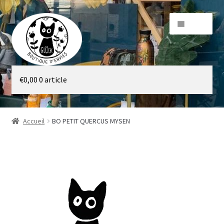
Aller
Aller
Menu
à
au
la
contenu
navigation
Galerie
€
0,00
0 article
Boutique
Accueil
BO PETIT QUERCUS MYSEN