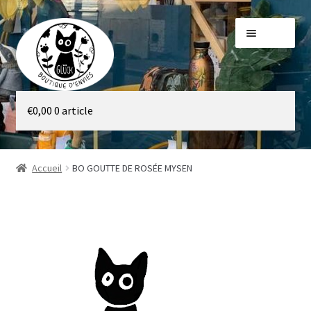
Aller
Aller
Menu
à
au
la
contenu
navigation
Galerie
€
0,00
0 article
Boutique
Accueil
BO GOUTTE DE ROSÉE MYSEN