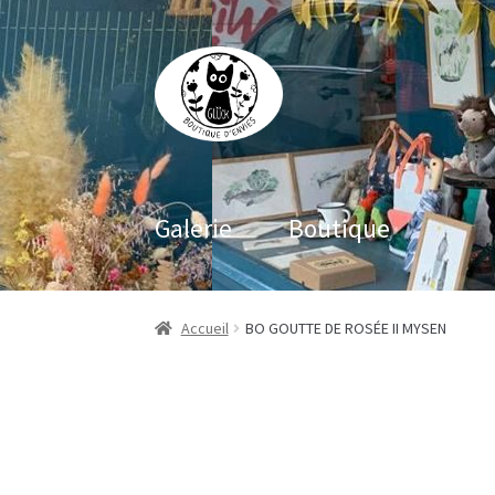
Aller
Aller
à
au
la
contenu
navigation
Galerie
Boutique
Accueil
BO GOUTTE DE ROSÉE II MYSEN