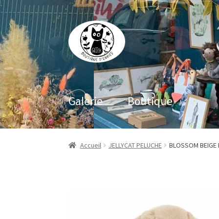
Aller
Aller
à
au
la
contenu
navigation
Galerie
Boutique
Accueil
JELLYCAT PELUCHE
BLOSSOM BEIGE B