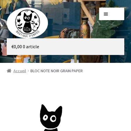
Aller
Aller
Menu
à
au
la
contenu
navigation
Galerie
€
0,00
0 article
Boutique
Accueil
BLOC NOTE NOIR GRAIN PAPER