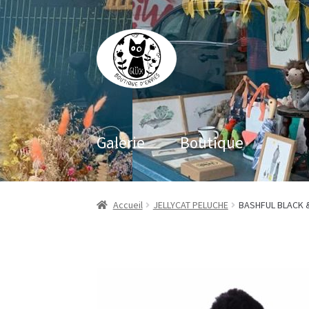
Aller
Aller
à
au
la
contenu
navigation
Galerie
Boutique
Accueil
JELLYCAT PELUCHE
BASHFUL BLACK 