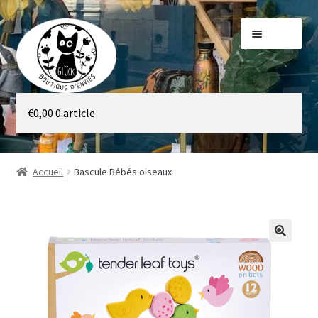
Aller
Aller
Menu
à
au
la
contenu
navigation
Galerie
€
0,00
0 article
Boutique
Accueil
Bascule Bébés oiseaux
🔍