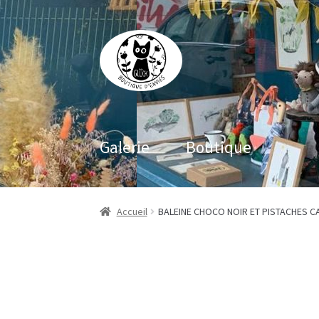
Aller
Aller
à
au
la
contenu
navigation
Galerie
Boutique
Accueil
BALEINE CHOCO NOIR ET PISTACHES C