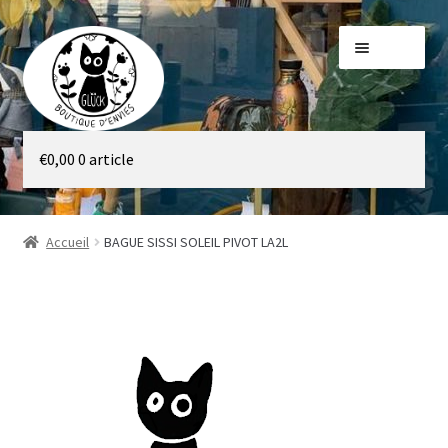
Aller
Aller
Menu
à
au
la
contenu
navigation
Galerie
€
0,00
0 article
Boutique
Accueil
BAGUE SISSI SOLEIL PIVOT LA2L