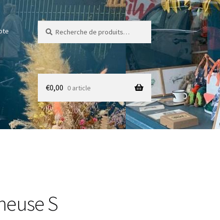
Recherche
Recherche
pte
pour :
€
0,00
0 article
neuse S