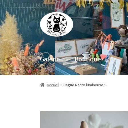
Aller
Aller
à
au
la
contenu
navigation
Galerie
Boutique
Accueil
Bague Nacre lumineuse S