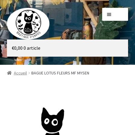
Aller
Aller
Menu
à
au
la
contenu
navigation
Galerie
€
0,00
0 article
Boutique
Accueil
BAGUE LOTUS FLEURS MF MYSEN