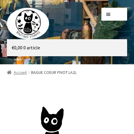
Aller
Aller
Menu
à
au
la
contenu
navigation
Galerie
€
0,00
0 article
Boutique
Accueil
BAGUE COEUR PIVOT LA2L