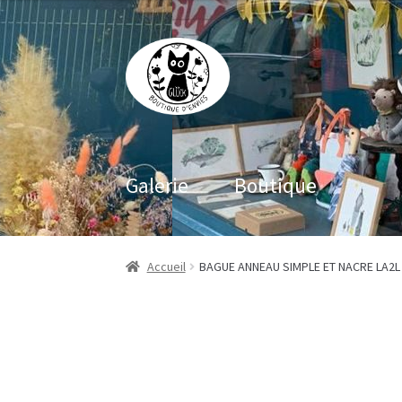
Aller
Aller
à
au
la
contenu
navigation
Galerie
Boutique
Accueil
BAGUE ANNEAU SIMPLE ET NACRE LA2L