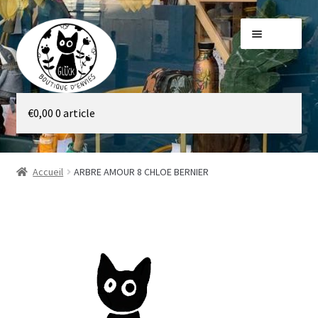
Aller
Aller
Menu
à
au
la
contenu
navigation
Galerie
€
0,00
0 article
Boutique
Accueil
ARBRE AMOUR 8 CHLOE BERNIER