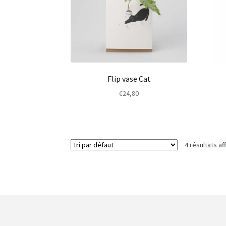
Flip vase Cat
€
24,80
4 résultats af