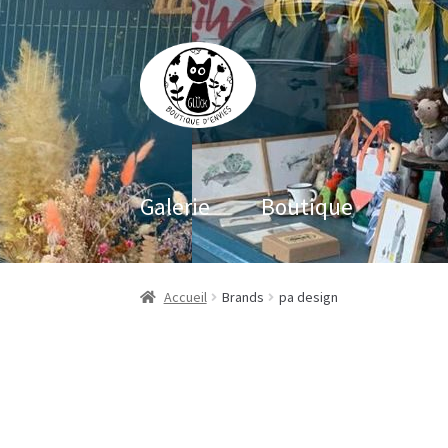
Aller
Aller
à
au
la
contenu
navigation
Galerie
Boutique
Accueil
Brands
pa design