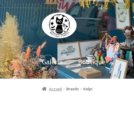
Aller
Aller
à
au
la
contenu
navigation
Galerie
Boutique
Accueil
Brands
Kelpi