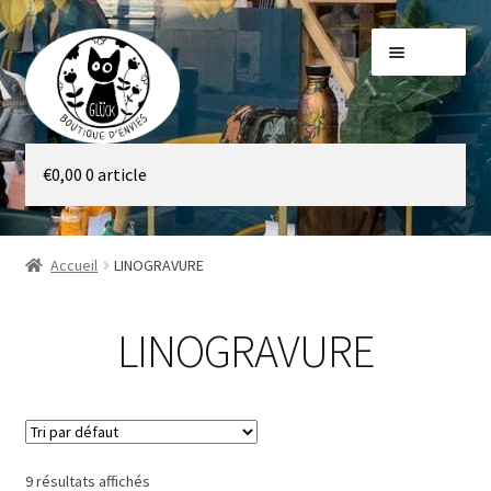
Aller
Aller
Menu
à
au
la
contenu
navigation
Galerie
€
0,00
0 article
Boutique
Accueil
LINOGRAVURE
LINOGRAVURE
9 résultats affichés