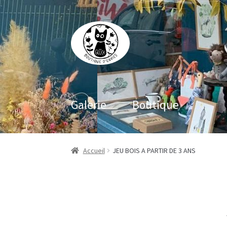
Aller
Aller
à
au
la
contenu
navigation
Galerie
Boutique
Accueil
JEU BOIS A PARTIR DE 3 ANS