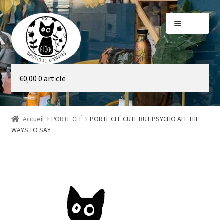
Aller
Aller
Menu
à
au
la
contenu
navigation
Galerie
€
0,00
0 article
Boutique
Accueil
PORTE CLÉ
PORTE CLÉ CUTE BUT PSYCHO ALL THE
WAYS TO SAY