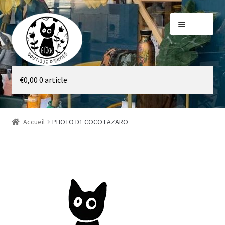
Aller
Aller
Menu
à
au
la
contenu
navigation
Galerie
€
0,00
0 article
Boutique
Accueil
PHOTO D1 COCO LAZARO