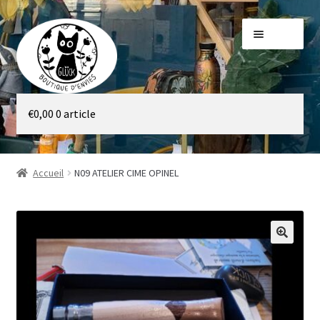
Aller
Aller
Menu
à
au
la
contenu
navigation
Galerie
€
0,00
0 article
Boutique
Accueil
N09 ATELIER CIME OPINEL
🔍