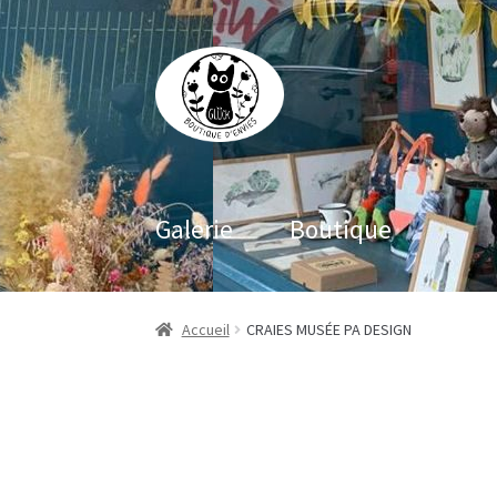
Aller
Aller
à
au
la
contenu
navigation
Galerie
Boutique
Accueil
CRAIES MUSÉE PA DESIGN