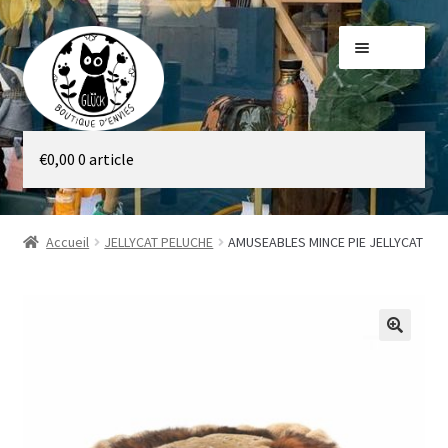
Aller
Aller
Menu
à
au
la
contenu
navigation
Galerie
€
0,00
0 article
Boutique
Accueil
JELLYCAT PELUCHE
AMUSEABLES MINCE PIE JELLYCAT
🔍